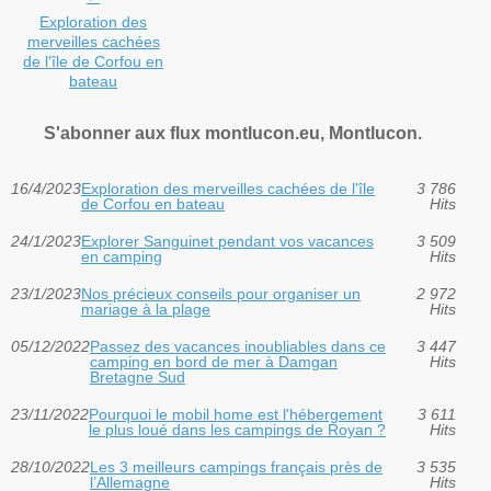
Exploration des
merveilles cachées
de l'île de Corfou en
bateau
S'abonner aux flux montlucon.eu, Montlucon.
16/4/2023
Exploration des merveilles cachées de l'île
3 786
de Corfou en bateau
Hits
24/1/2023
Explorer Sanguinet pendant vos vacances
3 509
en camping
Hits
23/1/2023
Nos précieux conseils pour organiser un
2 972
mariage à la plage
Hits
05/12/2022
Passez des vacances inoubliables dans ce
3 447
camping en bord de mer à Damgan
Hits
Bretagne Sud
23/11/2022
Pourquoi le mobil home est l'hébergement
3 611
le plus loué dans les campings de Royan ?
Hits
28/10/2022
Les 3 meilleurs campings français près de
3 535
l’Allemagne
Hits