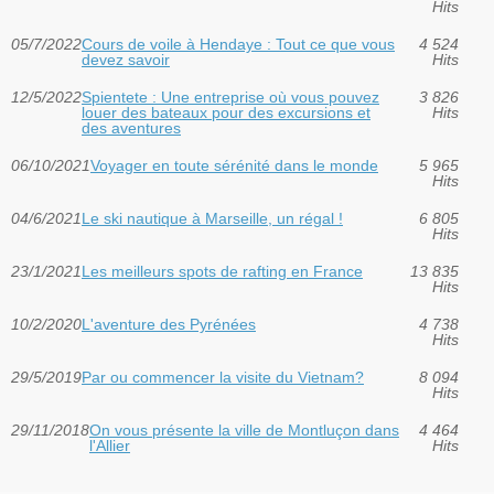
Hits
05/7/2022
Cours de voile à Hendaye : Tout ce que vous
4 524
devez savoir
Hits
12/5/2022
Spientete : Une entreprise où vous pouvez
3 826
louer des bateaux pour des excursions et
Hits
des aventures
06/10/2021
Voyager en toute sérénité dans le monde
5 965
Hits
04/6/2021
Le ski nautique à Marseille, un régal !
6 805
Hits
23/1/2021
Les meilleurs spots de rafting en France
13 835
Hits
10/2/2020
L'aventure des Pyrénées
4 738
Hits
29/5/2019
Par ou commencer la visite du Vietnam?
8 094
Hits
29/11/2018
On vous présente la ville de Montluçon dans
4 464
l'Allier
Hits