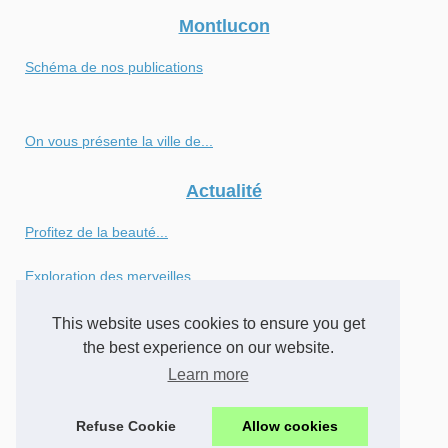
Montlucon
Schéma de nos publications
On vous présente la ville de...
Actualité
Profitez de la beauté...
Exploration des merveilles...
Explorer Sanguinet pendant...
This website uses cookies to ensure you get
the best experience on our website.
Vie locale
Learn more
Cours de voile à Hendaye :...
Refuse Cookie
Allow cookies