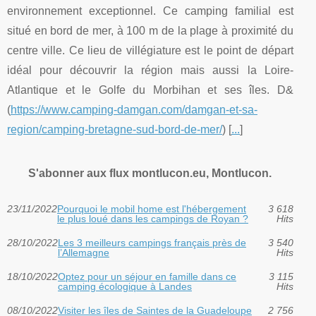
environnement exceptionnel. Ce camping familial est
situé en bord de mer, à 100 m de la plage à proximité du
centre ville. Ce lieu de villégiature est le point de départ
idéal pour découvrir la région mais aussi la Loire-
Atlantique et le Golfe du Morbihan et ses îles. D&
(
https://www.camping-damgan.com/damgan-et-sa-
region/camping-bretagne-sud-bord-de-mer/
) [
...
]
S'abonner aux flux montlucon.eu, Montlucon.
23/11/2022
Pourquoi le mobil home est l'hébergement
3 618
le plus loué dans les campings de Royan ?
Hits
28/10/2022
Les 3 meilleurs campings français près de
3 540
l’Allemagne
Hits
18/10/2022
Optez pour un séjour en famille dans ce
3 115
camping écologique à Landes
Hits
08/10/2022
Visiter les îles de Saintes de la Guadeloupe
2 756