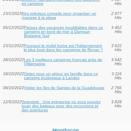
en camping
Hits
23/1/2023
Nos précieux conseils pour organiser un
2 977
mariage à la plage
Hits
05/12/2022
Passez des vacances inoubliables dans ce
3 452
camping en bord de mer à Damgan
Hits
Bretagne Sud
23/11/2022
Pourquoi le mobil home est l'hébergement
3 622
le plus loué dans les campings de Royan ?
Hits
28/10/2022
Les 3 meilleurs campings français près de
3 542
l’Allemagne
Hits
18/10/2022
Optez pour un séjour en famille dans ce
3 116
camping écologique à Landes
Hits
08/10/2022
Visiter les îles de Saintes de la Guadeloupe
2 756
Hits
12/5/2022
Spientete : Une entreprise où vous pouvez
3 828
louer des bateaux pour des excursions et
Hits
des aventures
Montlucon