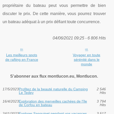
propriétaire du bateau peut vous permettre de bien
discuter le prix. De cette manière, vous pourrez trouver
un bateau adéquat à un prix défiant toute concurrence.
04/06/2021 09:25 - 6 806 Hits
Les meilleurs spots
Voyager en toute
de rafting en France
sérénité dans le
monde
S'abonner aux flux montlucon.eu, Montlucon.
17/5/2023
Profitez de la beauté naturelle du Camping
2 546
Le Tedey
Hits
16/4/2023
Exploration des merveilles cachées de l'île
3 794
de Corfou en bateau
Hits
24/1/2023
Explorer Sanguinet pendant vos vacances
3 517