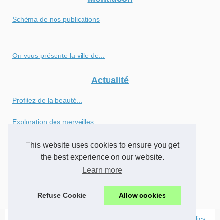
Schéma de nos publications
On vous présente la ville de...
Actualité
Profitez de la beauté...
Exploration des merveilles...
Explorer Sanguinet pendant...
This website uses cookies to ensure you get
the best experience on our website.
Vie locale
Learn more
Cours de voile à Hendaye :...
Refuse Cookie
Allow cookies
© 2026
Montlucon.eu
|
Schéma de nos publications
|
Cookies Policy